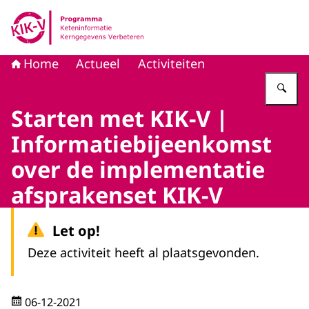
Naar de homepage van KIK-V
Home
Actueel
Activiteiten
Vu
Starten met KIK-V |
Informatiebijeenkomst
over de implementatie
afsprakenset KIK-V
Let op!
Deze activiteit heeft al plaatsgevonden.
06-12-2021