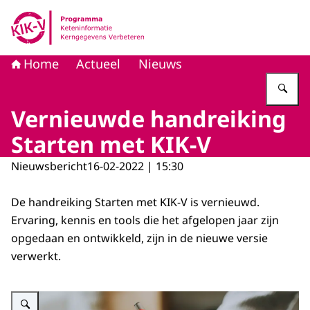
Naar de homepage van KIK-V
Home
Actueel
Nieuws
Vu
Vernieuwde handreiking
Starten met KIK-V
Nieuwsbericht
16-02-2022 | 15:30
De handreiking Starten met KIK-V is vernieuwd.
Ervaring, kennis en tools die het afgelopen jaar zijn
opgedaan en ontwikkeld, zijn in de nieuwe versie
verwerkt.
Vergroot afbeelding Vernieuwde handreiking 'Starten met KIK-V'