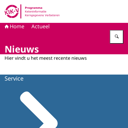
Naar de homepage van KIK-V
Home
Actueel
Vu
Nieuws
Hier vindt u het meest recente nieuws
Service