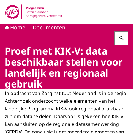
Naar de homepage van KIK-V
Home
Documenten
Vu
Proef met KIK-V: data
beschikbaar stellen voor
landelijk en regionaal
gebruik
In opdracht van Zorginstituut Nederland is in de regio
Achterhoek onderzocht welke elementen van het
landelijke Programma KIK-V ook regionaal bruikbaar
zijn om data te delen. Daarvoor is gekeken hoe KIK-V
kan aansluiten op de regionale datasamenwerking
‘GERDA’. De conclusie is dat meerdere elementen van