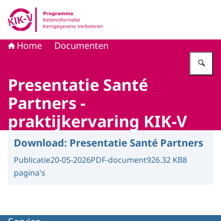
Naar de homepage van KIK-V
Home
Documenten
Vu
Presentatie Santé
Partners -
praktijkervaring KIK-V
Download:
Presentatie Santé Partners
Publicatie
20-05-2026
PDF-document
926.32 KB
8
pagina's