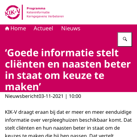
Naar de homepage van KIK-V
Home
Actueel
Nieuws
Vu
‘Goede informatie stelt
cliënten en naasten beter
in staat om keuze te
maken’
Nieuwsbericht
03-11-2021 | 10:00
KIK-V draagt eraan bij dat er meer en meer eenduidige
informatie over verpleeghuizen beschikbaar komt. Dat
stelt cliënten en hun naasten beter in staat om de
keuzes te maken die bij hen passen. Dat vertelt