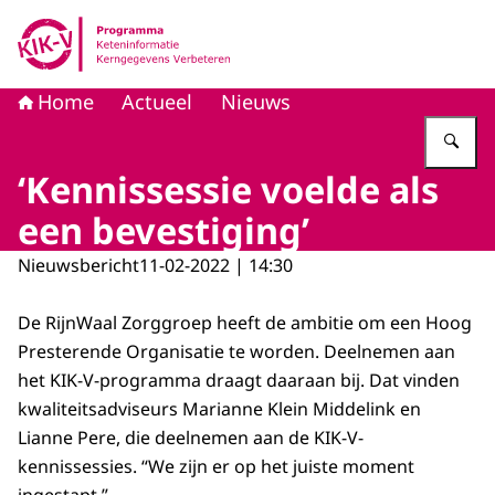
Naar de homepage van KIK-V
Home
Actueel
Nieuws
Vu
‘Kennissessie voelde als
een bevestiging’
Nieuwsbericht
11-02-2022 | 14:30
De RijnWaal Zorggroep heeft de ambitie om een Hoog
Presterende Organisatie te worden. Deelnemen aan
het KIK-V-programma draagt daaraan bij. Dat vinden
kwaliteitsadviseurs Marianne Klein Middelink en
Lianne Pere, die deelnemen aan de KIK-V-
kennissessies. “We zijn er op het juiste moment