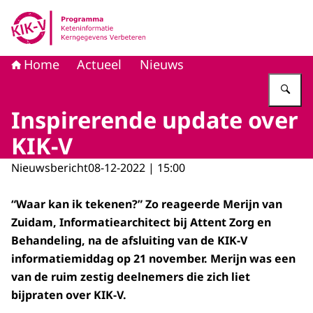
Naar de homepage van KIK-V
Home
Actueel
Nieuws
Vu
Inspirerende update over
KIK-V
Nieuwsbericht
08-12-2022 | 15:00
“Waar kan ik tekenen?” Zo reageerde Merijn van
Zuidam, Informatiearchitect bij Attent Zorg en
Behandeling, na de afsluiting van de KIK-V
informatiemiddag op 21 november. Merijn was een
van de ruim zestig deelnemers die zich liet
bijpraten over KIK-V.