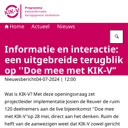
Naar de homepage van KIK-V
Home
Actueel
Nieuws
Vu
Informatie en interactie:
een uitgebreide terugblik
op ''Doe mee met KIK-V’’
Nieuwsbericht
04-07-2024 | 12:00
Wat is KIK-V? Met deze openingsvraag zet
projectleider implementatie Josien de Reuver de ruim
120 deelnemers aan de live bijeenkomst ''Doe mee
met KIK-V''op 28 mei, direct aan het denken. Ruim de
helft van de aanwezigen weet dat KIK-V zowel gericht