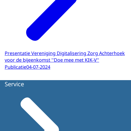
Presentatie Vereniging Digitalisering Zorg Achterhoek
voor de bijeenkomst ''Doe mee met KIK-V''
Publicatie
04-07-2024
Service